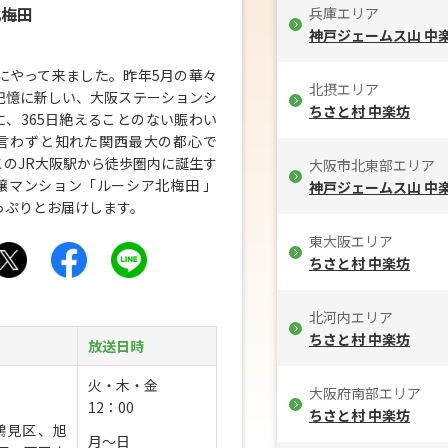
北梅田
兵庫エリア
神戸ジェームス山 中
前にやって来ました。昨年5月の華々
北摂エリア
記憶に新しい、大阪ステーションシ
ちさと村 中楽坊
に、365日絶えることのない賑わい
言わずと知れた関西最大の都心で
このJR大阪駅から徒歩圏内に誕生す
大阪市北東部エリア
譲マンション「ルーシア北梅田 」
神戸ジェームス山 中
っぷりとお届けします。
東大阪エリア
ちさと村 中楽坊
北河内エリア
ちさと村 中楽坊
放送日時
火・木・金
大阪府南部エリア
12：00
ちさと村 中楽坊
鶴見区、旭
月～日