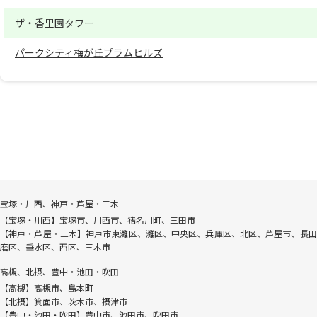
ザ・香里園タワー
パークシティ梅が丘プラムヒルズ
宝塚・川西、神戸・芦屋・三木
【宝塚・川西】宝塚市、川西市、猪名川町、三田市
【神戸・芦屋・三木】神戸市東灘区、灘区、中央区、兵庫区、北区、芦屋市、長田
磨区、垂水区、西区、三木市
高槻、北摂、豊中・池田・吹田
【高槻】高槻市、島本町
【北摂】箕面市、茨木市、摂津市
【豊中・池田・吹田】豊中市、池田市、吹田市