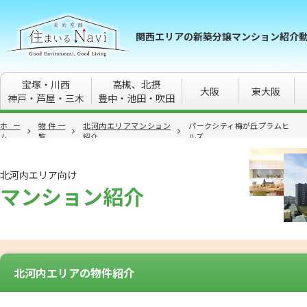
関西エリアの新築分譲マンション紹介動
宝塚・川西
高槻、北摂
大阪
東大阪
神戸・芦屋・三木
豊中・池田・吹田
ホー
物件一
北河内エリアマンション
パークシティ梅が丘プラムヒ
ム
覧
紹介
ルズ
北河内エリア向け
マンション紹介
北河内エリアの物件紹介